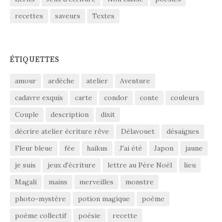
recettes
saveurs
Textes
ÉTIQUETTES
amour
ardèche
atelier
Aventure
cadavre exquis
carte
condor
conte
couleurs
Couple
description
dixit
décrire atelier écriture rêve
Délavouet
désaignes
Fleur bleue
fée
haikus
J'ai été
Japon
jaune
je suis
jeux d'écriture
lettre au Père Noël
lieu
Magali
mains
merveilles
monstre
photo-mystère
potion magique
poème
poème collectif
poésie
recette