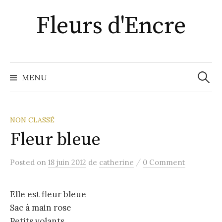
Aller
Fleurs d'Encre
au
contenu
Recher
MENU
NON CLASSÉ
Fleur bleue
/
Posted
on
18 juin 2012
de
catherine
0 Comment
Elle est fleur bleue
Sac à main rose
Petits volants